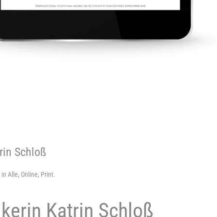
trin Schloß
t in
Alle
,
Online
,
Print
.
ikerin Katrin Schloß