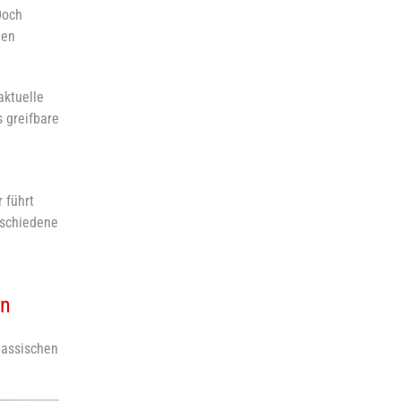
Doch
gen
aktuelle
s greifbare
 führt
rschiedene
en
lassischen