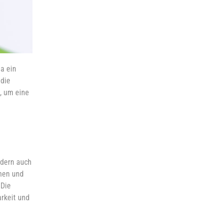
a ein
 die
, um eine
ndern auch
hen und
 Die
rkeit und