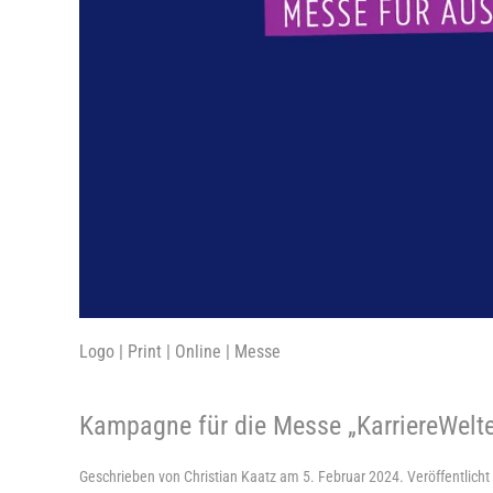
Logo | Print | Online | Messe
Kampagne für die Messe „KarriereWelt
Geschrieben von
Christian Kaatz
am
5. Februar 2024
. Veröffentlicht