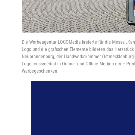
Die Werbeagentur LOGOMedia kreierte für die Messe „Kar
Logo und die grafischen Elemente bildeten das Herzstü
Neubrandenburg, der Handwerkskammer Ostmecklenburg-V
Logo crossmedial in Online- und Offline-Medien ein – Pri
Werbegeschenken.