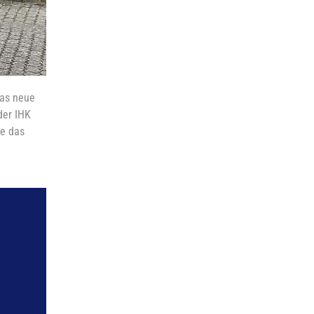
Das neue
der IHK
e das