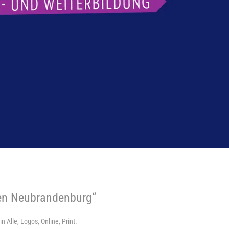
en Neubrandenburg“
 in
Alle
,
Logos
,
Online
,
Print
.