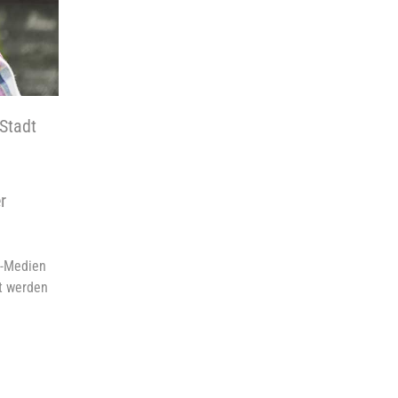
 Stadt
r
e-Medien
rt werden