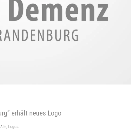
rg“ erhält neues Logo
n
Alle
,
Logos
.