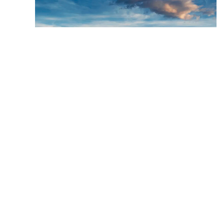
LOGOMedia – Werbeagentur zieht von
Stralsund nach Güstrow