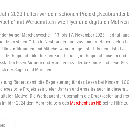
Jahr 2023 helfen wir dem schönen Projekt „Neubrandenb
oche“ mit Werbemitteln wie Flyer und digitalen Motiven
ndenburger Märchenwoche – 13. bis 17. November 2023 – bringt jung
unde an vielen Orten in Neubrandenburg zusammen. Neben vielen L
h Filmvorführungen und Märchenwanderungen statt. In den historisch
n, der Regionalbibliothek, im Kino Latücht, im Regionalmuseum und
stätten lesen Autoren und Märchenerzähler bekannte und neue Ges
ich der Sagen und Märchen.
altung fördert damit die Begeisterung für das Lesen bei Kindern. L
 dieses tolle Projekt seit vielen Jahren und erstellte auch in diesem J
igitalen Motive. Die Werbeagentur übernahm die Druckkosten und freu
h im jähr 2024 dem Veranstaltern des
Märchenhaus NB
seine Hilfe z
ues