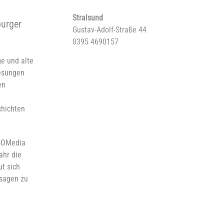
Stralsund
urger
Gustav-Adolf-Straße 44
0395 4690157
e und alte
esungen
en
chichten
OGOMedia
ahr die
t sich
usagen zu