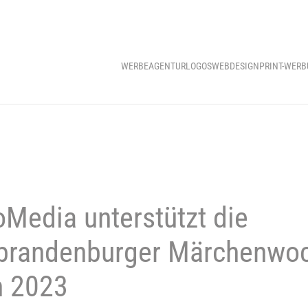
WERBEAGENTUR
LOGOS
WEBDESIGN
PRINT-WER
Media unterstützt die
brandenburger Märchenwo
h 2023