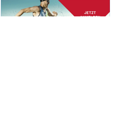
Stralsunder Triathlon mit neuem
Design