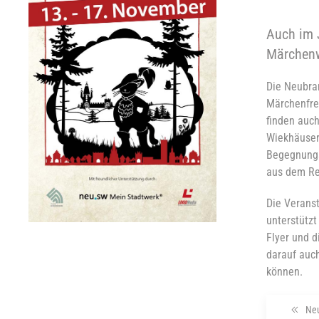
Auch im 
Märchenw
Die Neubra
Märchenfre
finden auc
Wiekhäuser
Begegnungs
aus dem Re
Die Veranst
unterstützt
Flyer und d
darauf auc
können.
Ne